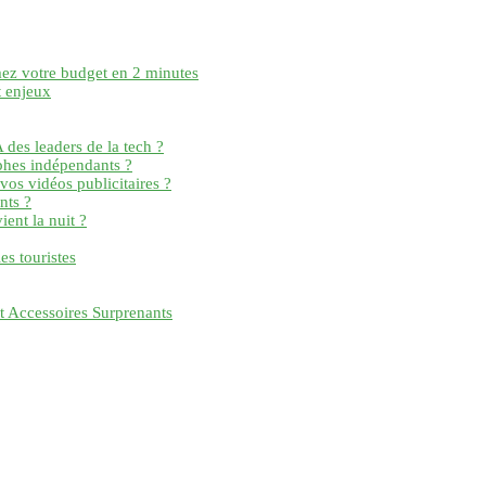
mez votre budget en 2 minutes
t enjeux
 des leaders de la tech ?
phes indépendants ?
vos vidéos publicitaires ?
nts ?
ent la nuit ?
es touristes
t Accessoires Surprenants