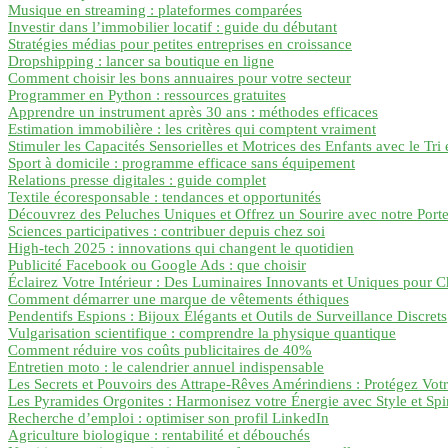
Musique en streaming : plateformes comparées
Investir dans l’immobilier locatif : guide du débutant
Stratégies médias pour petites entreprises en croissance
Dropshipping : lancer sa boutique en ligne
Comment choisir les bons annuaires pour votre secteur
Programmer en Python : ressources gratuites
Apprendre un instrument après 30 ans : méthodes efficaces
Estimation immobilière : les critères qui comptent vraiment
Stimuler les Capacités Sensorielles et Motrices des Enfants avec le Tri
Sport à domicile : programme efficace sans équipement
Relations presse digitales : guide complet
Textile écoresponsable : tendances et opportunités
Découvrez des Peluches Uniques et Offrez un Sourire avec notre Porte
Sciences participatives : contribuer depuis chez soi
High-tech 2025 : innovations qui changent le quotidien
Publicité Facebook ou Google Ads : que choisir
Éclairez Votre Intérieur : Des Luminaires Innovants et Uniques pour
Comment démarrer une marque de vêtements éthiques
Pendentifs Espions : Bijoux Élégants et Outils de Surveillance Discrets
Vulgarisation scientifique : comprendre la physique quantique
Comment réduire vos coûts publicitaires de 40%
Entretien moto : le calendrier annuel indispensable
Les Secrets et Pouvoirs des Attrape-Rêves Amérindiens : Protégez Votr
Les Pyramides Orgonites : Harmonisez votre Énergie avec Style et Spir
Recherche d’emploi : optimiser son profil LinkedIn
Agriculture biologique : rentabilité et débouchés