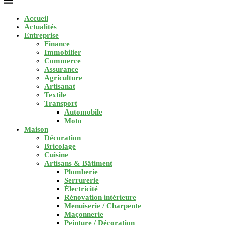
Accueil
Actualités
Entreprise
Finance
Immobilier
Commerce
Assurance
Agriculture
Artisanat
Textile
Transport
Automobile
Moto
Maison
Décoration
Bricolage
Cuisine
Artisans & Bâtiment
Plomberie
Serrurerie
Électricité
Rénovation intérieure
Menuiserie / Charpente
Maçonnerie
Peinture / Décoration