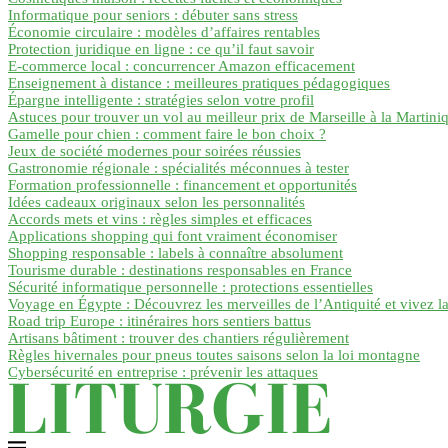
Informatique pour seniors : débuter sans stress
Économie circulaire : modèles d’affaires rentables
Protection juridique en ligne : ce qu’il faut savoir
E-commerce local : concurrencer Amazon efficacement
Enseignement à distance : meilleures pratiques pédagogiques
Épargne intelligente : stratégies selon votre profil
Astuces pour trouver un vol au meilleur prix de Marseille à la Martini
Gamelle pour chien : comment faire le bon choix ?
Jeux de société modernes pour soirées réussies
Gastronomie régionale : spécialités méconnues à tester
Formation professionnelle : financement et opportunités
Idées cadeaux originaux selon les personnalités
Accords mets et vins : règles simples et efficaces
Applications shopping qui font vraiment économiser
Shopping responsable : labels à connaître absolument
Tourisme durable : destinations responsables en France
Sécurité informatique personnelle : protections essentielles
Voyage en Égypte : Découvrez les merveilles de l’Antiquité et vivez l
Road trip Europe : itinéraires hors sentiers battus
Artisans bâtiment : trouver des chantiers régulièrement
Règles hivernales pour pneus toutes saisons selon la loi montagne
Cybersécurité en entreprise : prévenir les attaques