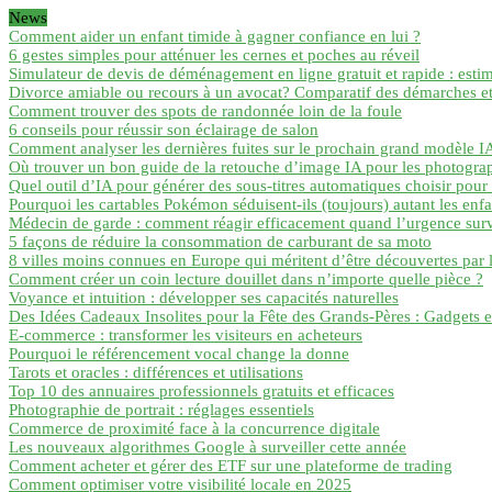
News
Comment aider un enfant timide à gagner confiance en lui ?
6 gestes simples pour atténuer les cernes et poches au réveil
Simulateur de devis de déménagement en ligne gratuit et rapide : esti
Divorce amiable ou recours à un avocat? Comparatif des démarches e
Comment trouver des spots de randonnée loin de la foule
6 conseils pour réussir son éclairage de salon
Comment analyser les dernières fuites sur le prochain grand modèle IA
Où trouver un bon guide de la retouche d’image IA pour les photogra
Quel outil d’IA pour générer des sous-titres automatiques choisir pour 
Pourquoi les cartables Pokémon séduisent-ils (toujours) autant les enfa
Médecin de garde : comment réagir efficacement quand l’urgence survi
5 façons de réduire la consommation de carburant de sa moto
8 villes moins connues en Europe qui méritent d’être découvertes par l
Comment créer un coin lecture douillet dans n’importe quelle pièce ?
Voyance et intuition : développer ses capacités naturelles
Des Idées Cadeaux Insolites pour la Fête des Grands-Pères : Gadgets e
E-commerce : transformer les visiteurs en acheteurs
Pourquoi le référencement vocal change la donne
Tarots et oracles : différences et utilisations
Top 10 des annuaires professionnels gratuits et efficaces
Photographie de portrait : réglages essentiels
Commerce de proximité face à la concurrence digitale
Les nouveaux algorithmes Google à surveiller cette année
Comment acheter et gérer des ETF sur une plateforme de trading
Comment optimiser votre visibilité locale en 2025