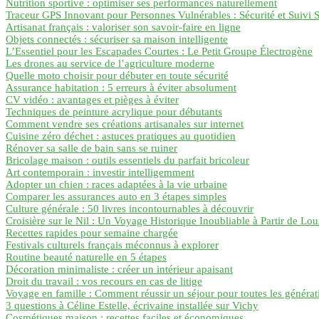
Nutrition sportive : optimiser ses performances naturellement
Traceur GPS Innovant pour Personnes Vulnérables : Sécurité et Suivi
Artisanat français : valoriser son savoir-faire en ligne
Objets connectés : sécuriser sa maison intelligente
L’Essentiel pour les Escapades Courtes : Le Petit Groupe Électrogène
Les drones au service de l’agriculture moderne
Quelle moto choisir pour débuter en toute sécurité
Assurance habitation : 5 erreurs à éviter absolument
CV vidéo : avantages et pièges à éviter
Techniques de peinture acrylique pour débutants
Comment vendre ses créations artisanales sur internet
Cuisine zéro déchet : astuces pratiques au quotidien
Rénover sa salle de bain sans se ruiner
Bricolage maison : outils essentiels du parfait bricoleur
Art contemporain : investir intelligemment
Adopter un chien : races adaptées à la vie urbaine
Comparer les assurances auto en 3 étapes simples
Culture générale : 50 livres incontournables à découvrir
Croisière sur le Nil : Un Voyage Historique Inoubliable à Partir de Lo
Recettes rapides pour semaine chargée
Festivals culturels français méconnus à explorer
Routine beauté naturelle en 5 étapes
Décoration minimaliste : créer un intérieur apaisant
Droit du travail : vos recours en cas de litige
Voyage en famille : Comment réussir un séjour pour toutes les générat
3 questions à Céline Estelle, écrivaine installée sur Vichy
Cosmétiques maison : recettes faciles et économiques