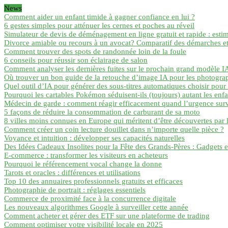
News
Comment aider un enfant timide à gagner confiance en lui ?
6 gestes simples pour atténuer les cernes et poches au réveil
Simulateur de devis de déménagement en ligne gratuit et rapide : esti
Divorce amiable ou recours à un avocat? Comparatif des démarches e
Comment trouver des spots de randonnée loin de la foule
6 conseils pour réussir son éclairage de salon
Comment analyser les dernières fuites sur le prochain grand modèle IA
Où trouver un bon guide de la retouche d’image IA pour les photogra
Quel outil d’IA pour générer des sous-titres automatiques choisir pour 
Pourquoi les cartables Pokémon séduisent-ils (toujours) autant les enfa
Médecin de garde : comment réagir efficacement quand l’urgence survi
5 façons de réduire la consommation de carburant de sa moto
8 villes moins connues en Europe qui méritent d’être découvertes par l
Comment créer un coin lecture douillet dans n’importe quelle pièce ?
Voyance et intuition : développer ses capacités naturelles
Des Idées Cadeaux Insolites pour la Fête des Grands-Pères : Gadgets e
E-commerce : transformer les visiteurs en acheteurs
Pourquoi le référencement vocal change la donne
Tarots et oracles : différences et utilisations
Top 10 des annuaires professionnels gratuits et efficaces
Photographie de portrait : réglages essentiels
Commerce de proximité face à la concurrence digitale
Les nouveaux algorithmes Google à surveiller cette année
Comment acheter et gérer des ETF sur une plateforme de trading
Comment optimiser votre visibilité locale en 2025