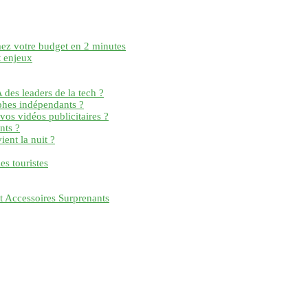
mez votre budget en 2 minutes
t enjeux
 des leaders de la tech ?
phes indépendants ?
vos vidéos publicitaires ?
nts ?
ent la nuit ?
es touristes
t Accessoires Surprenants