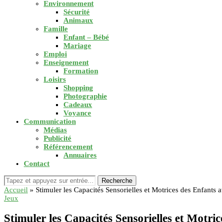
Environnement
Sécurité
Animaux
Famille
Enfant – Bébé
Mariage
Emploi
Enseignement
Formation
Loisirs
Shopping
Photographie
Cadeaux
Voyance
Communication
Médias
Publicité
Référencement
Annuaires
Contact
Recherche
Accueil
»
Stimuler les Capacités Sensorielles et Motrices des Enfants a
Jeux
Stimuler les Capacités Sensorielles et Motric