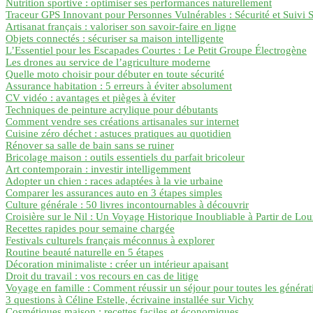
Nutrition sportive : optimiser ses performances naturellement
Traceur GPS Innovant pour Personnes Vulnérables : Sécurité et Suivi
Artisanat français : valoriser son savoir-faire en ligne
Objets connectés : sécuriser sa maison intelligente
L’Essentiel pour les Escapades Courtes : Le Petit Groupe Électrogène
Les drones au service de l’agriculture moderne
Quelle moto choisir pour débuter en toute sécurité
Assurance habitation : 5 erreurs à éviter absolument
CV vidéo : avantages et pièges à éviter
Techniques de peinture acrylique pour débutants
Comment vendre ses créations artisanales sur internet
Cuisine zéro déchet : astuces pratiques au quotidien
Rénover sa salle de bain sans se ruiner
Bricolage maison : outils essentiels du parfait bricoleur
Art contemporain : investir intelligemment
Adopter un chien : races adaptées à la vie urbaine
Comparer les assurances auto en 3 étapes simples
Culture générale : 50 livres incontournables à découvrir
Croisière sur le Nil : Un Voyage Historique Inoubliable à Partir de Lo
Recettes rapides pour semaine chargée
Festivals culturels français méconnus à explorer
Routine beauté naturelle en 5 étapes
Décoration minimaliste : créer un intérieur apaisant
Droit du travail : vos recours en cas de litige
Voyage en famille : Comment réussir un séjour pour toutes les générat
3 questions à Céline Estelle, écrivaine installée sur Vichy
Cosmétiques maison : recettes faciles et économiques