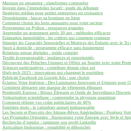
Musique en streaming : plateformes comparées
Investir dans l’immobilier locatif : guide du débutant
Stratégies médias pour petites entreprises en croissance
Dropshipping : lancer sa boutique en ligne
Comment choisir les bons annuaires pour votre secteur
Programmer en Python : ressources gratuites
Apprendre un instrument après 30 ans : méthodes efficaces
Estimation immobilière : les critères qui comptent vraiment
Stimuler les Capacités Sensorielles et Motrices des Enfants avec le Tri
Sport à domicile : programme efficace sans équipement
Relations presse digitales : guide complet
Textile écoresponsable : tendances et opportunités
Découvrez des Peluches Uniques et Offrez un Sourire avec notre Porte
Sciences participatives : contribuer depuis chez soi
High-tech 2025 : innovations qui changent le quotidien
Publicité Facebook ou Google Ads : que choisir
Éclairez Votre Intérieur : Des Luminaires Innovants et Uniques pour
Comment démarrer une marque de vêtements éthiques
Pendentifs Espions : Bijoux Élégants et Outils de Surveillance Discrets
Vulgarisation scientifique : comprendre la physique quantique
Comment réduire vos coûts publicitaires de 40%
Entretien moto : le calendrier annuel indispensable
Les Secrets et Pouvoirs des Attrape-Rêves Amérindiens : Protégez Votr
Les Pyramides Orgonites : Harmonisez votre Énergie avec Style et Spir
Recherche d’emploi : optimiser son profil LinkedIn
Agriculture biologique : rentabilité et débouchés