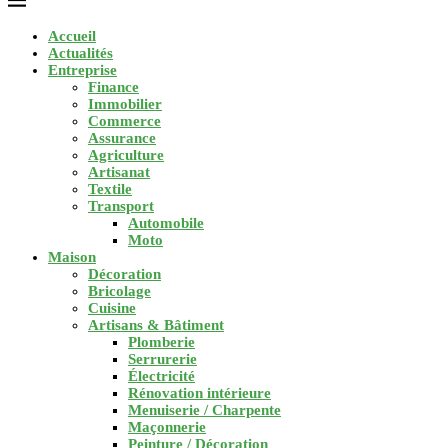
Accueil
Actualités
Entreprise
Finance
Immobilier
Commerce
Assurance
Agriculture
Artisanat
Textile
Transport
Automobile
Moto
Maison
Décoration
Bricolage
Cuisine
Artisans & Bâtiment
Plomberie
Serrurerie
Électricité
Rénovation intérieure
Menuiserie / Charpente
Maçonnerie
Peinture / Décoration