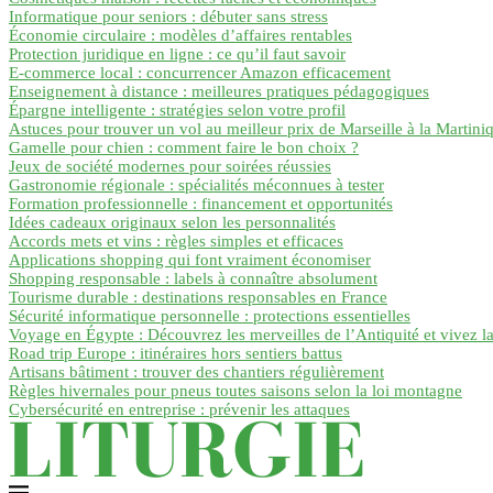
Informatique pour seniors : débuter sans stress
Économie circulaire : modèles d’affaires rentables
Protection juridique en ligne : ce qu’il faut savoir
E-commerce local : concurrencer Amazon efficacement
Enseignement à distance : meilleures pratiques pédagogiques
Épargne intelligente : stratégies selon votre profil
Astuces pour trouver un vol au meilleur prix de Marseille à la Martini
Gamelle pour chien : comment faire le bon choix ?
Jeux de société modernes pour soirées réussies
Gastronomie régionale : spécialités méconnues à tester
Formation professionnelle : financement et opportunités
Idées cadeaux originaux selon les personnalités
Accords mets et vins : règles simples et efficaces
Applications shopping qui font vraiment économiser
Shopping responsable : labels à connaître absolument
Tourisme durable : destinations responsables en France
Sécurité informatique personnelle : protections essentielles
Voyage en Égypte : Découvrez les merveilles de l’Antiquité et vivez l
Road trip Europe : itinéraires hors sentiers battus
Artisans bâtiment : trouver des chantiers régulièrement
Règles hivernales pour pneus toutes saisons selon la loi montagne
Cybersécurité en entreprise : prévenir les attaques