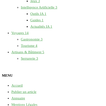
Jeux
3
Intelligence Artificielle
3
Outils IA
1
Guides
1
Actualités IA
1
Voyages
14
Gastronomie
3
Tourisme
4
Artisans & Bâtiment
5
Serrurerie
3
MENU
Accueil
Publier un article
Annuaire
Mentions Légales