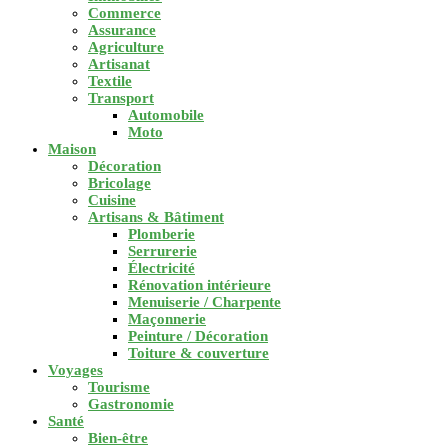
Commerce
Assurance
Agriculture
Artisanat
Textile
Transport
Automobile
Moto
Maison
Décoration
Bricolage
Cuisine
Artisans & Bâtiment
Plomberie
Serrurerie
Électricité
Rénovation intérieure
Menuiserie / Charpente
Maçonnerie
Peinture / Décoration
Toiture & couverture
Voyages
Tourisme
Gastronomie
Santé
Bien-être