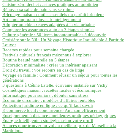
Cuisine zéro déchet : astuces pratiques au quotidien
Rénover sa salle de bain sans se ruiner
Bricolage maison : outils essentiels du parfait bricoleur
Art contemporain : investir intelligemment
Adopter un chien : races adaptées à la vie urbaine
Comparer les assurances auto en 3 étapes simples
Culture générale : 50 livres incontournables à découvrir
Croisière sur le Nil : Un Voyage Historique Inoubliable à Partir de
Louxor
Recettes rapides pour semaine chargée
Festivals culturels français méconnus à explorer
Routine beauté naturelle en 5 étapes
Décoration minimaliste : créer un intérieur apaisant
Droit du travail : vos recours en cas de litige
Voyage en famille : Comment réussir un séjour pour toutes les
générations
3 questions à Céline Estelle, écrivaine installée sur Vichy
Cosmétiques maison : recettes faciles et économiques
Informatique pour seniors : débuter sans stress
Économie circulaire : modèles d’affaires rentables
Protection juridique en ligne : ce qu’il faut savoir
E-commerce local : concurrencer Amazon efficacement
Enseignement à distance : meilleures pratiques pédagogiques
Épargne intelligente : stratégies selon votre profil
Astuces pour trouver un vol au meilleur prix de Marseille à la
Martinique