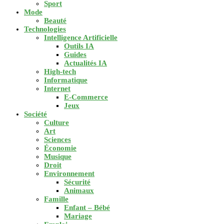
Sport
Mode
Beauté
Technologies
Intelligence Artificielle
Outils IA
Guides
Actualités IA
High-tech
Informatique
Internet
E-Commerce
Jeux
Société
Culture
Art
Sciences
Économie
Musique
Droit
Environnement
Sécurité
Animaux
Famille
Enfant – Bébé
Mariage