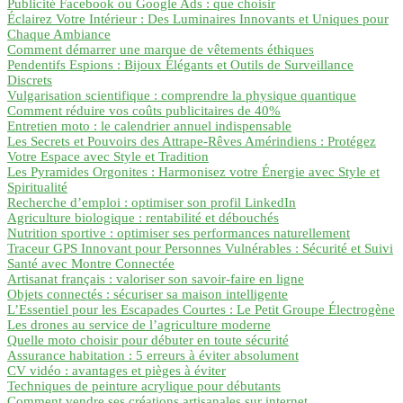
Publicité Facebook ou Google Ads : que choisir
Éclairez Votre Intérieur : Des Luminaires Innovants et Uniques pour
Chaque Ambiance
Comment démarrer une marque de vêtements éthiques
Pendentifs Espions : Bijoux Élégants et Outils de Surveillance
Discrets
Vulgarisation scientifique : comprendre la physique quantique
Comment réduire vos coûts publicitaires de 40%
Entretien moto : le calendrier annuel indispensable
Les Secrets et Pouvoirs des Attrape-Rêves Amérindiens : Protégez
Votre Espace avec Style et Tradition
Les Pyramides Orgonites : Harmonisez votre Énergie avec Style et
Spiritualité
Recherche d’emploi : optimiser son profil LinkedIn
Agriculture biologique : rentabilité et débouchés
Nutrition sportive : optimiser ses performances naturellement
Traceur GPS Innovant pour Personnes Vulnérables : Sécurité et Suivi
Santé avec Montre Connectée
Artisanat français : valoriser son savoir-faire en ligne
Objets connectés : sécuriser sa maison intelligente
L’Essentiel pour les Escapades Courtes : Le Petit Groupe Électrogène
Les drones au service de l’agriculture moderne
Quelle moto choisir pour débuter en toute sécurité
Assurance habitation : 5 erreurs à éviter absolument
CV vidéo : avantages et pièges à éviter
Techniques de peinture acrylique pour débutants
Comment vendre ses créations artisanales sur internet