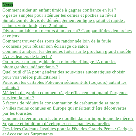
News
Comment aider un enfant timide à gagner confiance en lui ?
6 gestes simples pour atténuer les cernes et poches au réveil
Simulateur de devis de déménagement en ligne gratuit et rapide :
estimez votre budget en 2 minutes
Divorce amiable ou recours à un avocat? Comparatif des démarches
et enjeux
Comment trouver des spots de randonnée loin de la foule
6 conseils pour réussir son éclairage de salon
Comment analyser les dernières fuites sur le prochain grand modèle
IA des leaders de la tech ?
Où trouver un bon guide de la retouche d’image IA pour les
photographes indépendants ?
Quel outil d’IA pour générer des sous-titres automatiques choisir
pour vos vidéos publicitaires ?
Pourquoi les cartables Pokémon séduisent-ils (toujours) autant les
enfants ?
Médecin de garde : comment réagir efficacement quand l’urgence
survient la nuit ?
5 façons de réduire la consommation de carburant de sa moto
8 villes moins connues en Europe qui méritent d’être découvertes
par les touristes
Comment créer un coin lecture douillet dans n’importe quelle pièce ?
Voyance et intuition : développer ses capacités naturelles
Des Idées Cadeaux Insolites pour la Fête des Grands-Pères : Gadgets
et Accessoires Surprenants