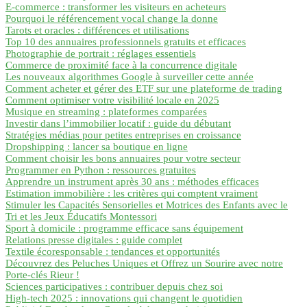
E-commerce : transformer les visiteurs en acheteurs
Pourquoi le référencement vocal change la donne
Tarots et oracles : différences et utilisations
Top 10 des annuaires professionnels gratuits et efficaces
Photographie de portrait : réglages essentiels
Commerce de proximité face à la concurrence digitale
Les nouveaux algorithmes Google à surveiller cette année
Comment acheter et gérer des ETF sur une plateforme de trading
Comment optimiser votre visibilité locale en 2025
Musique en streaming : plateformes comparées
Investir dans l’immobilier locatif : guide du débutant
Stratégies médias pour petites entreprises en croissance
Dropshipping : lancer sa boutique en ligne
Comment choisir les bons annuaires pour votre secteur
Programmer en Python : ressources gratuites
Apprendre un instrument après 30 ans : méthodes efficaces
Estimation immobilière : les critères qui comptent vraiment
Stimuler les Capacités Sensorielles et Motrices des Enfants avec le
Tri et les Jeux Éducatifs Montessori
Sport à domicile : programme efficace sans équipement
Relations presse digitales : guide complet
Textile écoresponsable : tendances et opportunités
Découvrez des Peluches Uniques et Offrez un Sourire avec notre
Porte-clés Rieur !
Sciences participatives : contribuer depuis chez soi
High-tech 2025 : innovations qui changent le quotidien