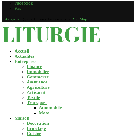
Facebook
Rss
Liturgie.net
@2020 - Tous droits réservés -
SiteMap
Accueil
Actualités
Entreprise
Finance
Immobilier
Commerce
Assurance
Agriculture
Artisanat
Textile
Transport
Automobile
Moto
Maison
Décoration
Bricolage
Cuisine